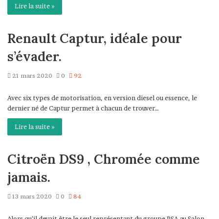
Lire la suite »
Renault Captur, idéale pour
s’évader.
21 mars 2020
0
92
Avec six types de motorisation, en version diesel ou essence, le
dernier né de Captur permet à chacun de trouver…
Lire la suite »
Citroën DS9 , Chromée comme
jamais.
13 mars 2020
0
84
Alors qu’il devait être le seul représentant du groupe PSA au Salon