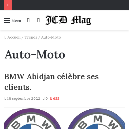
Connexion
Voir
Menu
votre
panier
Accueil
/
Trends
/
Auto-Moto
Auto-Moto
BMW Abidjan célèbre ses
clients.
18 septembre 2022
0
655