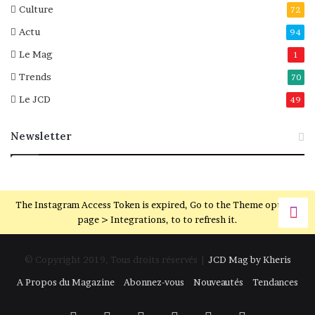
Culture
72
Actu
94
Le Mag
1
Trends
70
Le JCD
49
Newsletter
The Instagram Access Token is expired, Go to the Theme options
page > Integrations, to to refresh it.
© Copyright 2019, Tous droits réservés |
JCD Mag by Kheris
A Propos du Magazine
Abonnez-vous
Nouveautés
Tendances