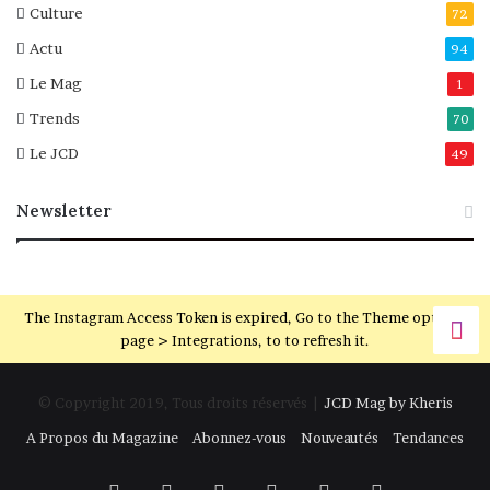
Culture
72
Actu
94
Le Mag
1
Trends
70
Le JCD
49
Newsletter
The Instagram Access Token is expired, Go to the Theme options
page > Integrations, to to refresh it.
© Copyright 2019, Tous droits réservés |
JCD Mag by Kheris
A Propos du Magazine
Abonnez-vous
Nouveautés
Tendances