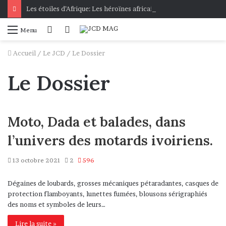
Les étoiles d’Afrique: Les héroïnes africaines présentées aux bambins
Connexion
Voir
Menu
votre
Accueil
/
Le JCD
/
Le Dossier
panier
Le Dossier
Moto, Dada et balades, dans
l’univers des motards ivoiriens.
13 octobre 2021
2
596
Dégaines de loubards, grosses mécaniques pétaradantes, casques de
protection flamboyants, lunettes fumées, blousons sérigraphiés
des noms et symboles de leurs…
Lire la suite »