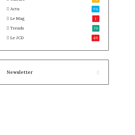
Actu
94
Le Mag
1
Trends
70
Le JCD
49
Newsletter