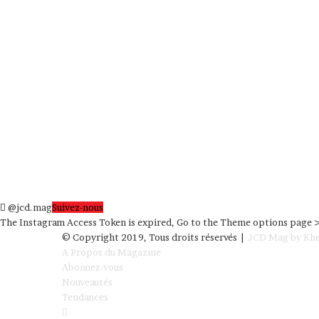
@jcd.mag
Suivez-nous
The Instagram Access Token is expired, Go to the Theme options page > I
© Copyright 2019, Tous droits réservés |
JCD Mag by Khe
A Propos du Magazine
Abonnez-vous
Nouveautés
Tendances
Facebook