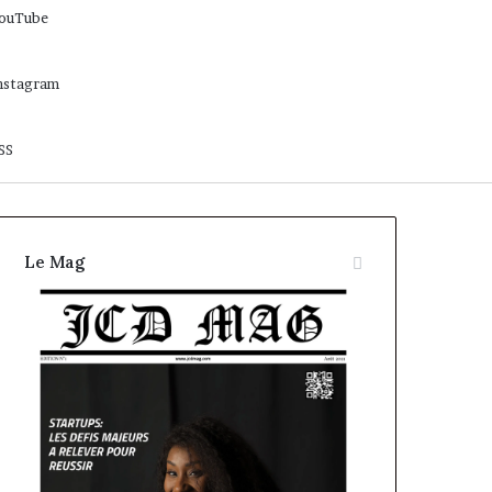
ouTube
nstagram
SS
Le Mag