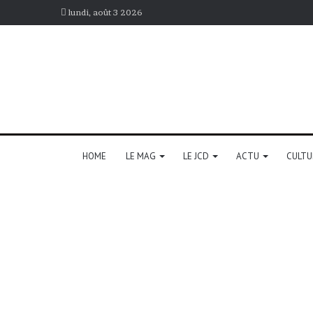
lundi, août 3 2026
HOME
LE MAG
LE JCD
ACTU
CULTU