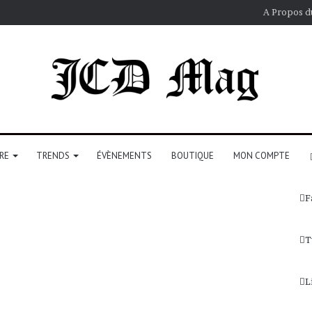
A Propos d
RE
TRENDS
ÉVÈNEMENTS
BOUTIQUE
MON COMPTE
F
T
L