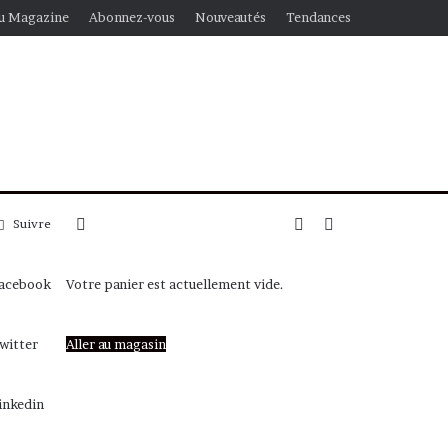
u Magazine
Abonnez-vous
Nouveautés
Tendances
Voir
Article
Rechercher
Suivre
votre
Aléatoire
acebook
Votre panier est actuellement vide.
panier
witter
Aller au magasin
inkedin