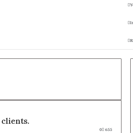
Y
I
R
clients.
0
655