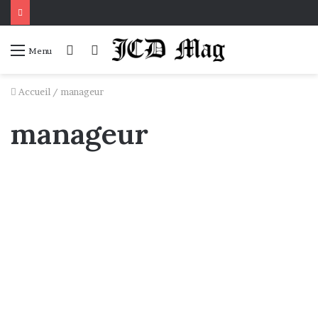
Connexion
Voir
Menu
votre
panier
Accueil
/
manageur
manageur
Le Dossier
Les 10 piliers du Manageur
Influenceur
22 janvier 2020
1
113