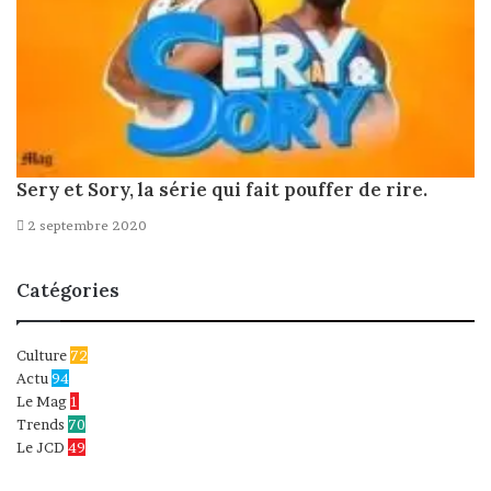
Sery et Sory, la série qui fait pouffer de rire.
2 septembre 2020
Catégories
Culture
72
Actu
94
Le Mag
1
Trends
70
Le JCD
49