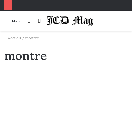
Connexion
Voir
Menu
votre
panier
Accueil
/
montre
montre
Montres
Les trois temps d’une montre.
17 novembre 2020
0
117