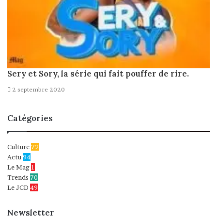
Sery et Sory, la série qui fait pouffer de rire.
2 septembre 2020
Catégories
Culture
72
Actu
94
Le Mag
1
Trends
70
Le JCD
49
Newsletter