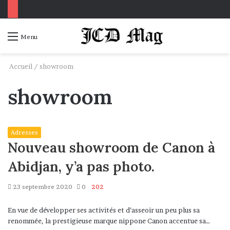
Connexion
Voir
Menu
votre
panier
Accueil
/
showroom
showroom
Adresses
Nouveau showroom de Canon à
Abidjan, y’a pas photo.
23 septembre 2020
0
202
En vue de développer ses activités et d’asseoir un peu plus sa
renommée, la prestigieuse marque nippone Canon accentue sa…