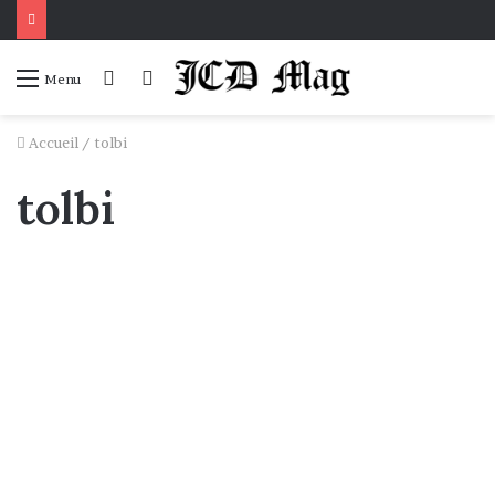
Connexion
Voir
Menu
votre
panier
Accueil
/
tolbi
tolbi
Société
Des étudiants sénégalais au
service des agriculteurs.
23 février 2020
0
59