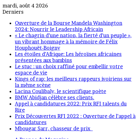
mardi, août 4 2026
Derniers
Ouverture de la Bourse Mandela Washington
2024: Nourrir le Leadership Africain
« Le chagrin d’une nation, la fierté d’un peuple »,
un vibrant hommage à la mémoire de Félix
Houphouët-Boigny
Les étoiles d’Afrique: Les héroïnes africaines
présentées aux bambins
Le stuc : un choix raffiné pour embellir votre
espace de vie
Kings of rap: les meilleurs rappeurs ivoiriens sur
la même scène
Lacina Coulibaly, le scientifique poète
BMW Abidjan célèbre ses clients.
Appel à candidatures 2022: Prix RFI talents du
Rire
Prix Découvertes RFI 2022 : Ouverture de l’appel à
candidatures
Mbougar Sarr, chasseur de prix