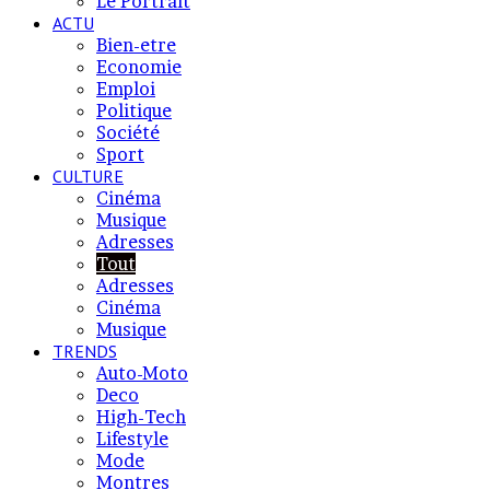
Le Portrait
ACTU
Bien-etre
Economie
Emploi
Politique
Société
Sport
CULTURE
Cinéma
Musique
Adresses
Tout
Adresses
Cinéma
Musique
TRENDS
Auto-Moto
Deco
High-Tech
Lifestyle
Mode
Montres