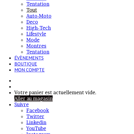
Tentation
Tout
Auto-Moto
Deco
High-Tech
Lifestyle
Mode
Montres
Tentation
ÉVÈNEMENTS
BOUTIQUE
MON COMPTE
Rechercher
Article
Aléatoire
Voir
Votre panier est actuellement vide.
votre
Aller au magasin
panier
Suivre
Facebook
Twitter
Linkedin
YouTube