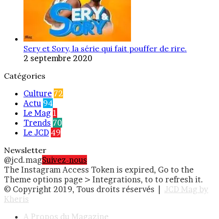
Sery et Sory, la série qui fait pouffer de rire.
2 septembre 2020
Catégories
Culture
72
Actu
94
Le Mag
1
Trends
70
Le JCD
49
Newsletter
@jcd.mag
Suivez-nous
The Instagram Access Token is expired, Go to the
Theme options page > Integrations, to to refresh it.
© Copyright 2019, Tous droits réservés |
JCD Mag by
Kheris
A Propos du Magazine