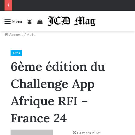
Connexion
Voir
Menu
votre
Accueil
/
Actu
panier
Actu
6ème édition du
Challenge App
Afrique RFI –
France 24
Envoyer
10 mars 2022