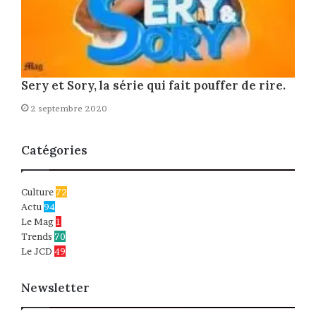
Sery et Sory, la série qui fait pouffer de rire.
2 septembre 2020
Catégories
Culture
72
Actu
94
Le Mag
1
Trends
70
Le JCD
49
Newsletter