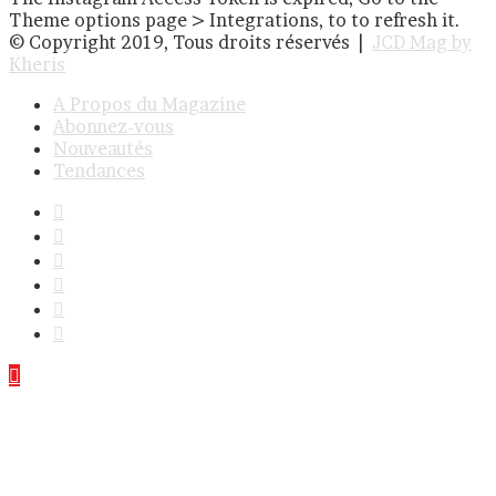
Theme options page > Integrations, to to refresh it.
© Copyright 2019, Tous droits réservés |
JCD Mag by
Kheris
A Propos du Magazine
Abonnez-vous
Nouveautés
Tendances
Facebook
Twitter
Linkedin
YouTube
Instagram
RSS
Bouton
retour
en
haut
de
la