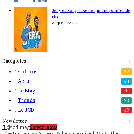
Sery et Sory, la série qui fait pouffer de
rire.
2 septembre 2020
Catégories
Culture
72
Actu
94
Le Mag
1
Trends
70
Le JCD
49
Newsletter
@jcd.mag
Suivez-nous
The Instagram Access Token is expired, Go to the