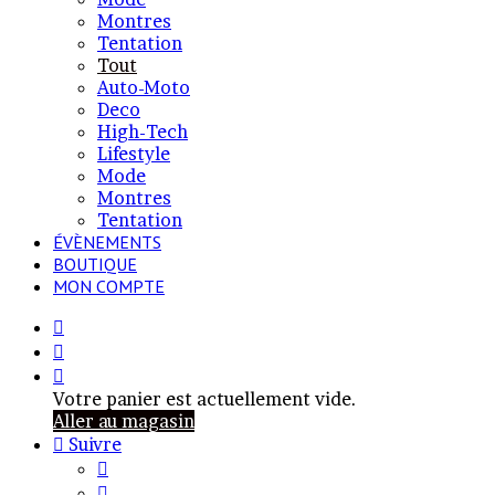
Montres
Tentation
Tout
Auto-Moto
Deco
High-Tech
Lifestyle
Mode
Montres
Tentation
ÉVÈNEMENTS
BOUTIQUE
MON COMPTE
Rechercher
Article
Aléatoire
Voir
votre
Votre panier est actuellement vide.
panier
Aller au magasin
Suivre