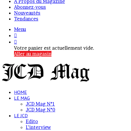
A Propos du Magazine
Abonnez-vous
Nouveautés
Tendances
Menu
Connexion
Voir
votre
Votre panier est actuellement vide.
panier
Aller au magasin
HOME
LE MAG
JCD Mag N°1
JCD Mag N°0
LE JCD
Edito
L’interview