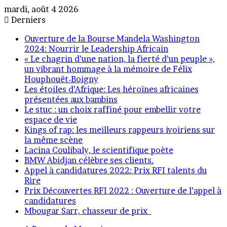
mardi, août 4 2026
Derniers
Ouverture de la Bourse Mandela Washington
2024: Nourrir le Leadership Africain
« Le chagrin d’une nation, la fierté d’un peuple »,
un vibrant hommage à la mémoire de Félix
Houphouët-Boigny
Les étoiles d’Afrique: Les héroïnes africaines
présentées aux bambins
Le stuc : un choix raffiné pour embellir votre
espace de vie
Kings of rap: les meilleurs rappeurs ivoiriens sur
la même scène
Lacina Coulibaly, le scientifique poète
BMW Abidjan célèbre ses clients.
Appel à candidatures 2022: Prix RFI talents du
Rire
Prix Découvertes RFI 2022 : Ouverture de l’appel à
candidatures
Mbougar Sarr, chasseur de prix