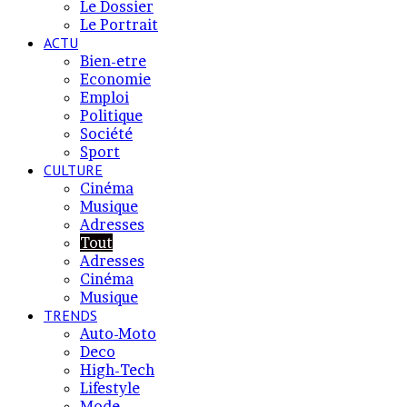
Le Dossier
Le Portrait
ACTU
Bien-etre
Economie
Emploi
Politique
Société
Sport
CULTURE
Cinéma
Musique
Adresses
Tout
Adresses
Cinéma
Musique
TRENDS
Auto-Moto
Deco
High-Tech
Lifestyle
Mode