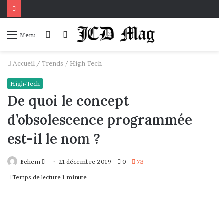
Connexion
Voir
Menu
votre
panier
Accueil
/
Trends
/
High-Tech
High-Tech
De quoi le concept
d’obsolescence programmée
est-il le nom ?
Envoyer
Behem
21 décembre 2019
0
73
un
Temps de lecture 1 minute
courriel