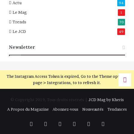
Actu
94
Le Mag
1
Trends
70
Le JCD
49
Newsletter
The Instagram Access Token is expired, Go to the Theme options
page > Integrations, to to refresh it.
© Copyright 2019, Tous droits réservés |
JCD Mag by Kheris
A Propos du Magazine
Abonnez-vous
Nouveautés
Tendances
Facebook
Twitter
Linkedin
YouTube
Instagram
RSS