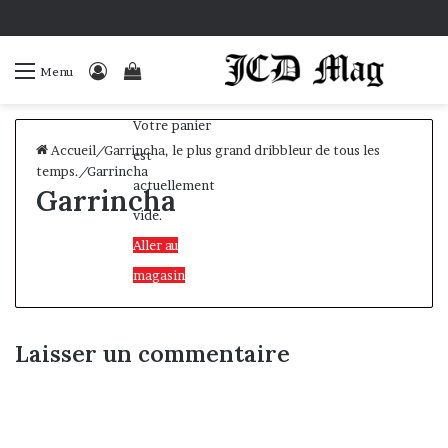
Connexion
Voir
Menu
votre
Votre panier
panier
Accueil
/
Garrincha, le plus grand dribbleur de tous les
est
temps.
/
Garrincha
actuellement
Garrincha
vide.
Aller au
magasin
Laisser un commentaire