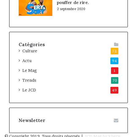
pouffer de rire.
2 septembre 2020
Catégories
Culture
72
Actu
94
Le Mag
1
Trends
70
Le JCD
49
Newsletter
© Copyright 2019, Tous droits réservés |
JCD Mag by Kheris