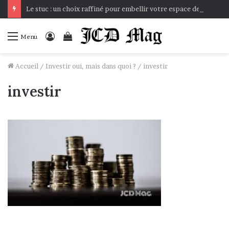
Le stuc : un choix raffiné pour embellir votre espace de vie
Connexion
Voir
Menu
votre
panier
Accueil
/
Investir oui, mais dans quoi ?
/
investir
investir