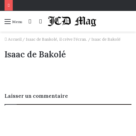
Connexion
Voir
Menu
votre
panier
Accueil
/
Isaac de Bankolé, il crève l’écran.
/
Isaac de Bakolé
Isaac de Bakolé
Laisser un commentaire