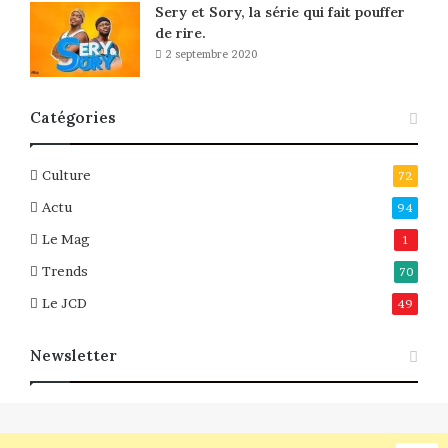
Sery et Sory, la série qui fait pouffer
de rire.
2 septembre 2020
Catégories
Culture
72
Actu
94
Le Mag
1
Trends
70
Le JCD
49
Newsletter