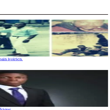
ain ivoirien.
frique.