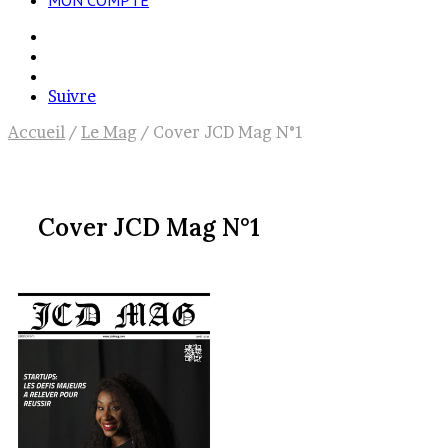
MON COMPTE
Rechercher
Article
Aléatoire
Voir
votre
Suivre
panier
Accueil
/
Le Mag
/
Cover JCD Mag N°1
Cover JCD Mag N°1