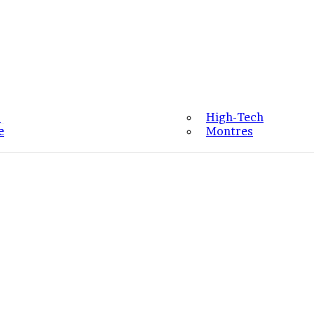
o
High-Tech
e
Montres