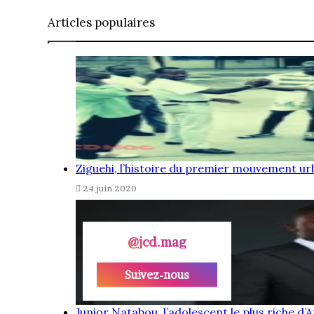
Articles populaires
Ziguehi, l’histoire du premier mouvement urb
24 juin 2020
@jcd.mag
Suivez-nous
Junior Natabou, l’adolescent le plus riche d’A