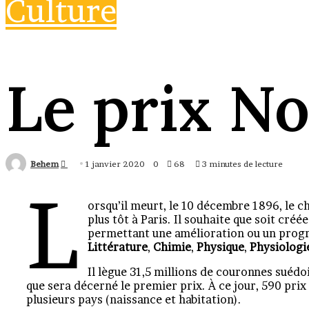
Culture
Le prix Nob
Envoyer
Behem
1 janvier 2020
0
68
3 minutes de lecture
un
L
courriel
orsqu’il meurt, le 10 décembre 1896, le ch
plus tôt à Paris. Il souhaite que soit cré
permettant une amélioration ou un progrè
Littérature
,
Chimie
,
Physique
,
Physiologi
Il lègue 31,5 millions de couronnes suédoi
que sera décerné le premier prix. À ce jour, 590 prix 
plusieurs pays (naissance et habitation).