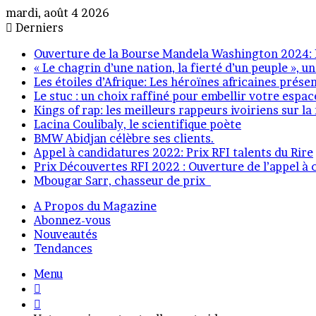
mardi, août 4 2026
Derniers
Ouverture de la Bourse Mandela Washington 2024: N
« Le chagrin d’une nation, la fierté d’un peuple »
Les étoiles d’Afrique: Les héroïnes africaines prés
Le stuc : un choix raffiné pour embellir votre espac
Kings of rap: les meilleurs rappeurs ivoiriens sur 
Lacina Coulibaly, le scientifique poète
BMW Abidjan célèbre ses clients.
Appel à candidatures 2022: Prix RFI talents du Rire
Prix Découvertes RFI 2022 : Ouverture de l’appel à
Mbougar Sarr, chasseur de prix
A Propos du Magazine
Abonnez-vous
Nouveautés
Tendances
Menu
Connexion
Voir