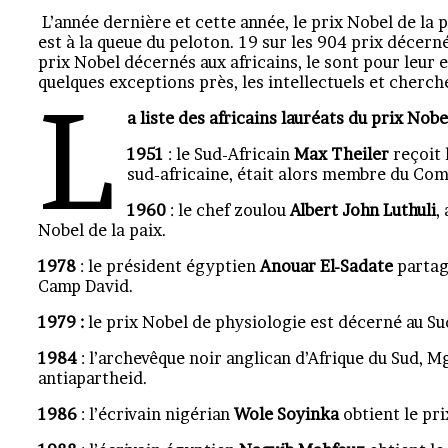
L’année dernière et cette année, le prix Nobel de la p
est à la queue du peloton. 19 sur les 904 prix décer
prix Nobel décernés aux africains, le sont pour leur
quelques exceptions près, les intellectuels et cherch
L
a liste des africains lauréats du prix Nobe
1951
: le Sud-Africain
Max
Theiler
reçoit 
sud-africaine, était alors membre du Co
1960
: le chef zoulou
Albert John Luthuli
,
Nobel de la paix.
1978
: le président égyptien
Anouar El-Sadate
partag
Camp David.
1979 :
le prix Nobel de physiologie est décerné au S
1984
: l’archevêque noir anglican d’Afrique du Sud, 
antiapartheid.
1986
: l’écrivain nigérian
Wole Soyinka
obtient le pri