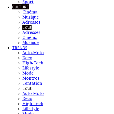
Sport
CULTURE
Cinéma
Musique
Adresses
Tout
Adresses
Cinéma
Musique
TRENDS
Auto-Moto
Deco
High-Tech
Lifestyle
Mode
Montres
Tentation
Tout
Auto-Moto
Deco
High-Tech
Lifestyle
Mode