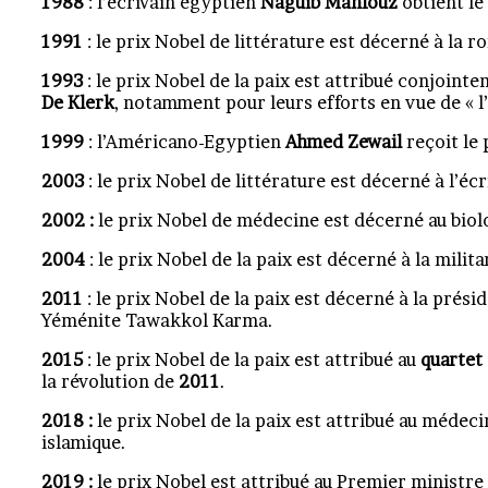
1988
: l’écrivain égyptien
Naguib Mahfouz
obtient le
1991
: le prix Nobel de littérature est décerné à la 
1993
: le prix Nobel de la paix est attribué conjoint
De Klerk
, notamment pour leurs efforts en vue de « 
1999
: l’Américano-Egyptien
Ahmed
Zewail
reçoit le 
2003
: le prix Nobel de littérature est décerné à l’éc
2002 :
le prix Nobel de médecine est décerné au biol
2004
: le prix Nobel de la paix est décerné à la mili
2011
: le prix Nobel de la paix est décerné à la prési
Yéménite Tawakkol Karma.
2015
: le prix Nobel de la paix est attribué au
quartet
la révolution de
2011
.
2018 :
le prix Nobel de la paix est attribué au méde
islamique.
2019 :
le prix Nobel est attribué au Premier ministre