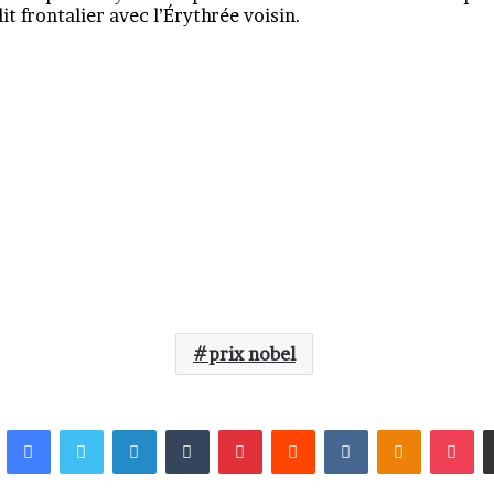
it frontalier avec l’Érythrée voisin.
prix nobel
Facebook
Twitter
Linkedin
Tumblr
Pinterest
Reddit
VKontakte
Odnokla
Po