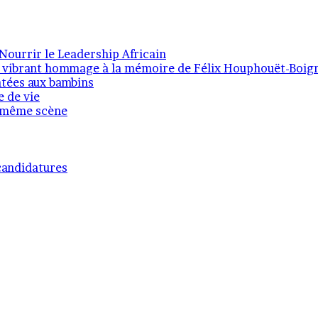
ourrir le Leadership Africain
, un vibrant hommage à la mémoire de Félix Houphouët-Boig
entées aux bambins
e de vie
la même scène
 candidatures