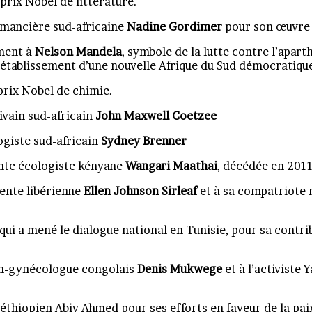
 prix Nobel de littérature.
romancière sud-africaine
Nadine Gordimer
pour son œuvre c
ement à
Nelson Mandela
, symbole de la lutte contre l’apart
l’établissement d’une nouvelle Afrique du Sud démocratique
prix Nobel de chimie.
rivain sud-africain
John Maxwell Coetzee
ogiste sud-africain
Sydney Brenner
tante écologiste kényane
Wangari Maathai
, décédée en 2011
dente libérienne
Ellen Johnson Sirleaf
et à sa compatriote 
qui a mené le dialogue national en Tunisie, pour sa contri
cin-gynécologue congolais
Denis
Mukwege
et à l’activiste
 éthiopien Abiy Ahmed pour ses efforts en faveur de la pai