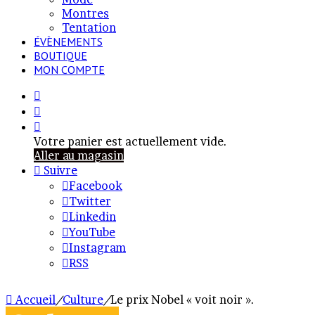
Montres
Tentation
ÉVÈNEMENTS
BOUTIQUE
MON COMPTE
Rechercher
Article
Aléatoire
Voir
votre
Votre panier est actuellement vide.
panier
Aller au magasin
Suivre
Facebook
Twitter
Linkedin
YouTube
Instagram
RSS
Accueil
/
Culture
/
Le prix Nobel « voit noir ».