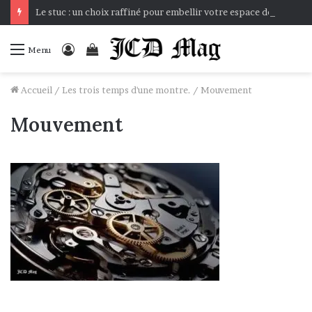
Le stuc : un choix raffiné pour embellir votre espace de vie
Connexion
Voir
Menu
votre
panier
Accueil
/
Les trois temps d'une montre.
/
Mouvement
Mouvement