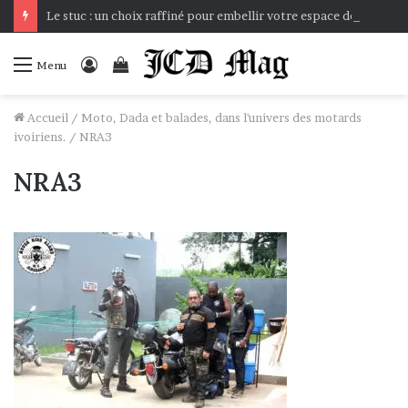
Le stuc : un choix raffiné pour embellir votre espace de vie
Connexion
Voir
Menu
votre
panier
Accueil
/
Moto, Dada et balades, dans l'univers des motards
ivoiriens.
/
NRA3
NRA3