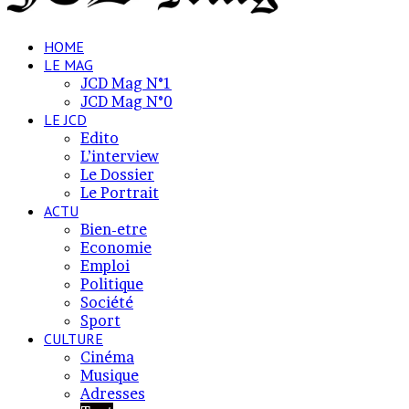
HOME
LE MAG
JCD Mag N°1
JCD Mag N°0
LE JCD
Edito
L’interview
Le Dossier
Le Portrait
ACTU
Bien-etre
Economie
Emploi
Politique
Société
Sport
CULTURE
Cinéma
Musique
Adresses