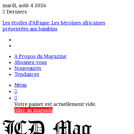
mardi, août 4 2026
Derniers
Les étoiles d’Afrique: Les héroïnes africaines
présentées aux bambins
A Propos du Magazine
Abonnez-vous
Nouveautés
Tendances
Menu
Connexion
Voir
votre
Votre panier est actuellement vide.
panier
Aller au magasin