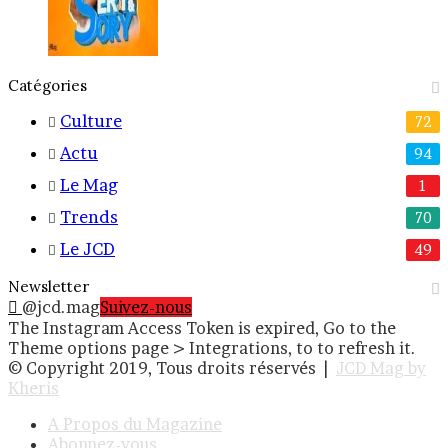
Catégories
Culture
72
Actu
94
Le Mag
1
Trends
70
Le JCD
49
Newsletter
@jcd.mag
Suivez-nous
The Instagram Access Token is expired, Go to the
Theme options page > Integrations, to to refresh it.
© Copyright 2019, Tous droits réservés |
JCD Mag by
Kheris
A Propos du Magazine
Abonnez-vous