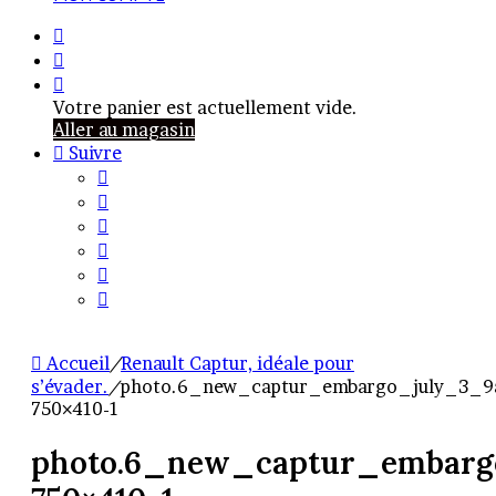
Rechercher
Article
Aléatoire
Voir
votre
Votre panier est actuellement vide.
panier
Aller au magasin
Suivre
Accueil
/
Renault Captur, idéale pour
s’évader.
/
photo.6_new_captur_embargo_july_3_9
750×410-1
photo.6_new_captur_embarg