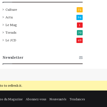
Culture
72
Actu
94
Le Mag
1
Trends
70
Le JCD
49
Newsletter
 to refresh it.
os du Magazine
Abonnez-vous
Nouveautés
Tendances