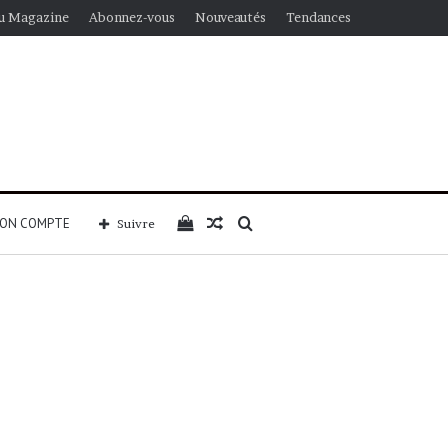
u Magazine
Abonnez-vous
Nouveautés
Tendances
Voir
Article
Rechercher
ON COMPTE
Suivre
votre
Aléatoire
panier