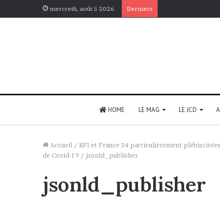
mercredi, août 5 2026
Derniers
HOME
LE MAG
LE JCD
Accueil
/
RFI et France 24 particulièrement plébiscitées
de Covid-19
/
jsonld_publisher
jsonld_publisher