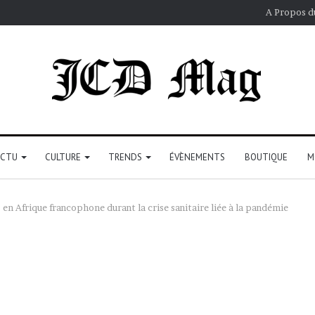
A Propos d
ACTU
CULTURE
TRENDS
ÉVÈNEMENTS
BOUTIQUE
M
 en Afrique francophone durant la crise sanitaire liée à la pandémie