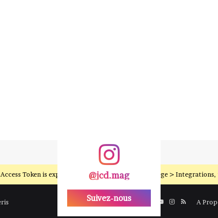
Access Token is expired, Go to the Theme options page > Integrations, to
@jcd.mag
Suivez-nous
Facebook
Twitter
Linkedin
YouTube
Instagram
RSS
ris
A Prop