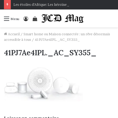
Les étoiles d’Afrique: Les héroïnes africaines présentées aux bambins
Connexion
Voir
Menu
votre
panier
Accueil
/
Smart home ou Maison connectée : un rêve désormais
accessible à tous
/
41PJ7Ae4IPL._AC_SY355_
41PJ7Ae4IPL._AC_SY355_