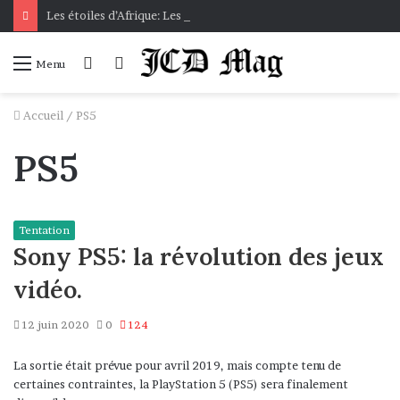
Les étoiles d’Afrique: Les héroïnes africaines présentées aux bambins
Connexion
Voir
Menu
votre
panier
Accueil
/
PS5
PS5
Tentation
Sony PS5: la révolution des jeux
vidéo.
12 juin 2020
0
124
La sortie était prévue pour avril 2019, mais compte tenu de
certaines contraintes, la PlayStation 5 (PS5) sera finalement