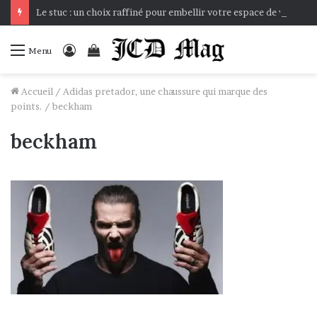
Le stuc : un choix raffiné pour embellir votre espace de vie
Connexion
Voir
Menu
votre
panier
Accueil
/
Adidas pretador, une chaussure qui marque des
points.
/
beckham
beckham