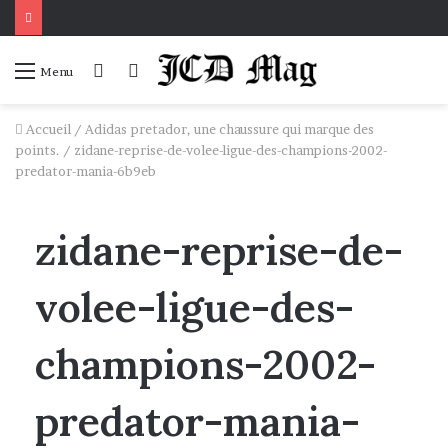
Connexion
Voir
Menu
votre
panier
Accueil
/
Adidas pretador, une chaussure qui marque des
points.
/
zidane-reprise-de-volee-ligue-des-champions-2002-
predator-mania-6b9eb
zidane-reprise-de-
volee-ligue-des-
champions-2002-
predator-mania-