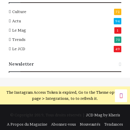
Culture
72
Actu
94
Le Mag
1
Trends
70
Le JCD
49
Newsletter
The Instagram Access Token is expired, Go to the Theme options
page > Integrations, to to refresh it.
© Copyright 2019, Tous droits réservés |
JCD Mag by Kheris
A Propos du Magazine
Abonnez-vous
Nouveautés
Tendances