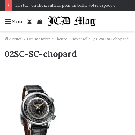
Le stuc : un choix raffiné pour embellir votre espace de vie
Connexion
Voir
Menu
votre
panier
Accueil
/
Des montres à l’heure… universelle.
/
02SC-SC-chopard
02SC-SC-chopard