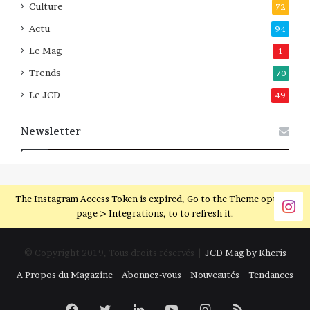
Culture
72
Actu
94
Le Mag
1
Trends
70
Le JCD
49
Newsletter
The Instagram Access Token is expired, Go to the Theme options
page > Integrations, to to refresh it.
© Copyright 2019, Tous droits réservés |
JCD Mag by Kheris
A Propos du Magazine
Abonnez-vous
Nouveautés
Tendances
Facebook
Twitter
Linkedin
YouTube
Instagram
RSS