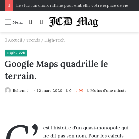
Le stuc : un choix raffiné pour embellir votre espace de vie
Connexion
Voir
Menu
votre
panier
Accueil
/
Trends
/
High-Tech
High-Tech
Google Maps quadrille le
terrain.
Envoyer
Behem
12 mars 2020
0
99
Moins d’une minute
un
courriel
C’
est l’histoire d’un quasi-monopole qui
ne dit pas son nom. Pour les calculs