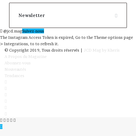
Newsletter
@jcd.mag
Suivez-nous
The Instagram Access Token is expired, Go to the Theme options page
> Integrations, to to refresh it.
© Copyright 2019, Tous droits réservés |
JCD Mag by Kheris
A Propos du Magazine
Abonnez-vous
Nouveautés
Tendances
Facebook
Twitter
Linkedin
YouTube
Instagram
RSS
Facebook
Twitter
WhatsApp
Telegram
Viber
Bouton
retour