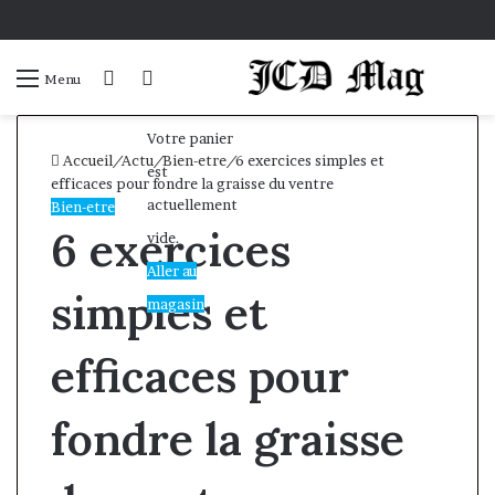
Connexion
Voir
Menu
votre
Votre panier
panier
Accueil
/
Actu
/
Bien-etre
/
6 exercices simples et
est
efficaces pour fondre la graisse du ventre
actuellement
Bien-etre
6 exercices
vide.
Aller au
simples et
magasin
efficaces pour
fondre la graisse